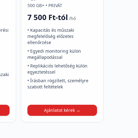
500 GB+ • PRIVÁT
7 500 Ft-tól
/hó
érési
• Kapacitás és műszaki
megfelelőség előzetes
ellenőrzése
• Egyedi monitoring külön
megállapodással
• Replikációs lehetőség külön
egyeztetéssel
szaki
• Írásban rögzített, személyre
szabott feltételek
Ajánlatot kérek →