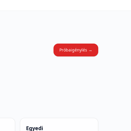
Próbaigénylés →
Egyedi