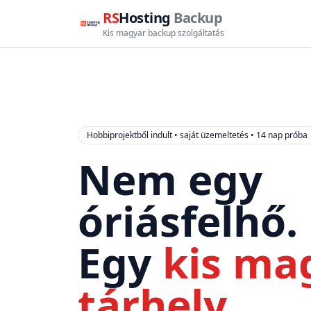
RS
Hosting
Backup
Kis magyar backup szolgáltatás
Hobbiprojektből indult • saját üzemeltetés • 14 nap próba
Nem egy
óriásfelhő.
Egy
kis ma
tárhely