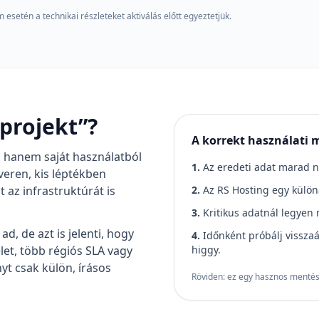
esetén a technikai részleteket aktiválás előtt egyeztetjük.
sprojekt”?
A korrekt használati 
, hanem saját használatból
1.
Az eredeti adat marad n
veren, kis léptékben
t az infrastruktúrát is
2.
Az RS Hosting egy különá
3.
Kritikus adatnál legyen
, de azt is jelenti, hogy
4.
Időnként próbálj visszaál
et, több régiós SLA vagy
higgy.
nyt csak külön, írásos
Röviden: ez egy hasznos mentési