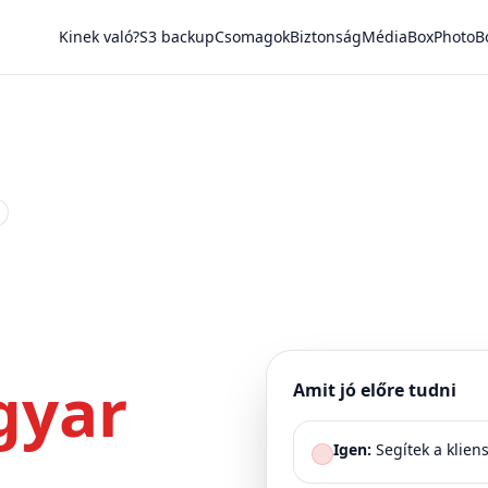
Kinek való?
S3 backup
Csomagok
Biztonság
MédiaBox
PhotoB
gyar
Amit jó előre tudni
Igen:
Segítek a klien