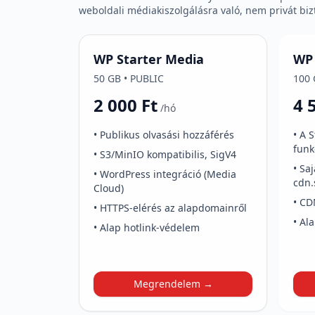
weboldali médiakiszolgálásra való, nem privát bi
WP Starter Media
WP 
50 GB • PUBLIC
100 
2 000 Ft
4 
/hó
• Publikus olvasási hozzáférés
• A 
funk
• S3/MinIO kompatibilis, SigV4
• Sa
• WordPress integráció (Media
cdn.
Cloud)
• CD
• HTTPS-elérés az alapdomainről
• Al
• Alap hotlink-védelem
Megrendelem →