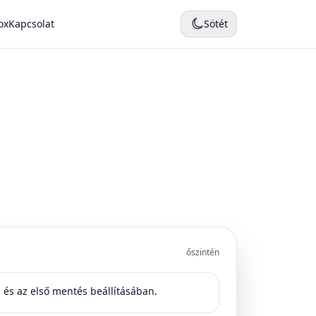
ox
Kapcsolat
Sötét
őszintén
s és az első mentés beállításában.