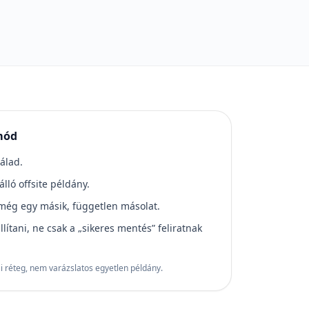
mód
álad.
lló offsite példány.
 még egy másik, független másolat.
lítani, ne csak a „sikeres mentés” feliratnak
 réteg, nem varázslatos egyetlen példány.