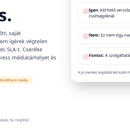
s.
Igen:
Kérhető verzióz
csomagoknál.
tt, saját
Nem:
Ez nem egy nagy
Nem ígérek végtelen
ati SLA-t. Cserébe
Fontos:
A szolgáltatá
ress médiatárhelyet és
A jó mentés legalább két külön he
WordPress média
atjuk, ha megfelel.