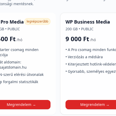
ztonsági mentésnek.
Pro Media
WP Business Media
legnépszerűbb
GB • PUBLIC
200 GB • PUBLIC
500 Ft
9 000 Ft
/hó
/hó
Starter csomag minden
• A Pro csomag minden funkc
ciója
• Verziózás a médiára
ját aldomain:
• Kiterjesztett hotlink-védel
sajatdomain.hu
• Gyorsabb, személyes egyez
N-szerű elérési útvonalak
ap forgalmi statisztikák
Megrendelem →
Megrendelem →