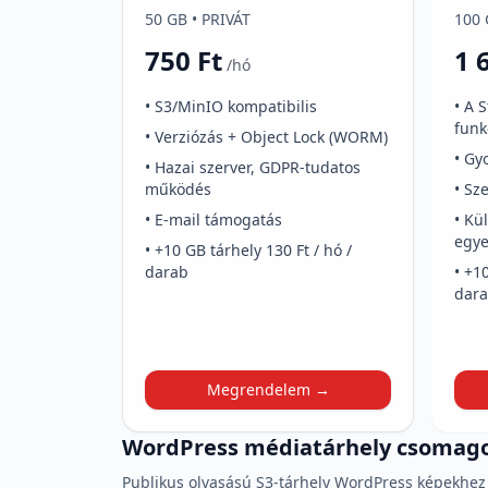
50 GB • PRIVÁT
100 
750 Ft
1 
/hó
• S3/MinIO kompatibilis
• A 
funk
• Verziózás + Object Lock (WORM)
• Gy
• Hazai szerver, GDPR-tudatos
működés
• Sz
• E-mail támogatás
• Kü
egye
• +10 GB tárhely 130 Ft / hó /
darab
• +1
dar
Megrendelem →
WordPress médiatárhely csomag
Publikus olvasású S3-tárhely WordPress képekhez