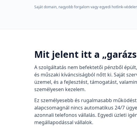
Saját domain, nagyobb forgalom vagy egyedi hotlink-védelem 
Mit jelent itt a „garáz
A szolgáltatás nem befektetői pénzből épült
és műszaki kíváncsiságból nőtt ki. Saját szer
üzemel, és a fejlesztést, támogatást, valamin
személyesen kezelem.
Ez személyesebb és rugalmasabb működést ad
alapcsomagnál nincs automatikus 24/7 ügyel
azonnali telefonos vállalás. Egyedi üzleti igé
megállapodással vállalok.