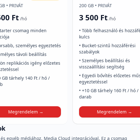
GB • PRIVÁT
200 GB • PRIVÁT
600 Ft
3 500 Ft
/hó
/hó
Starter csomag minden
• Több felhasználó és hozzáf
ciója
kulcs
orsabb, személyes egyeztetés
• Bucket-szintű hozzáférési
szabályok
emélyes távoli beállítás
• Személyes beállítási és
lön replikációs igény előzetes
visszaállítási segítség
ztetéssel
• Egyedi bővítés előzetes mű
0 GB tárhely 140 Ft / hó /
egyeztetéssel
ab
• +10 GB tárhely 160 Ft / hó /
darab
Megrendelem →
Megrendelem →
ok
 és egyéb médiához, Media Cloud integrációval. Ez a csomag