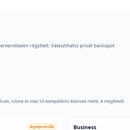
rveroldalon rögzített. Választhatsz privát backupot
licati, rclone és más S3-kompatibilis kliensek mellé. A megfelelő
Business
legnépszerűbb