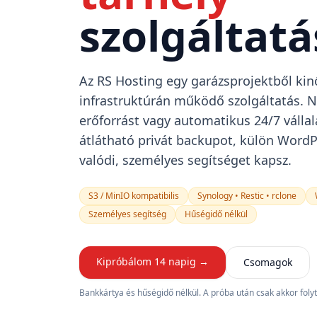
szolgáltatá
Az RS Hosting egy garázsprojektből kinő
infrastruktúrán működő szolgáltatás. 
erőforrást vagy automatikus 24/7 vállal
átlátható privát backupot, külön WordP
valódi, személyes segítséget kapsz.
S3 / MinIO kompatibilis
Synology • Restic • rclone
Személyes segítség
Hűségidő nélkül
Kipróbálom 14 napig →
Csomagok
Bankkártya és hűségidő nélkül. A próba után csak akkor folyt