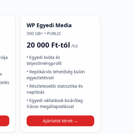
WP Egyedi Media
500 GB+ • PUBLIC
20 000 Ft-tól
/hó
iója
• Egyedi kvóta és
teljesítményprofil
• Replikációs lehetőség külön
em
egyeztetéssel
tetés
• Részletesebb statisztika és
naplózás
• Egyedi vállalások kizárólag
írásos megállapodással
Ajánlatot kérek →