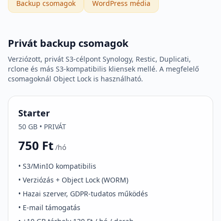
Backup csomagok
WordPress média
Privát backup csomagok
Verziózott, privát S3-célpont Synology, Restic, Duplicati,
rclone és más S3-kompatibilis kliensek mellé. A megfelelő
csomagoknál Object Lock is használható.
Starter
50 GB • PRIVÁT
750 Ft
/hó
• S3/MinIO kompatibilis
• Verziózás + Object Lock (WORM)
• Hazai szerver, GDPR-tudatos működés
• E-mail támogatás