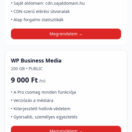
• Saját aldomain: cdn.sajatdomain.hu
• CDN-szerű elérési útvonalak
• Alap forgalmi statisztikák
Megrendelem →
WP Business Media
200 GB • PUBLIC
9 000 Ft
/hó
• A Pro csomag minden funkciója
• Verziózás a médiára
• Kiterjesztett hotlink-védelem
• Gyorsabb, személyes egyeztetés
Megrendelem →