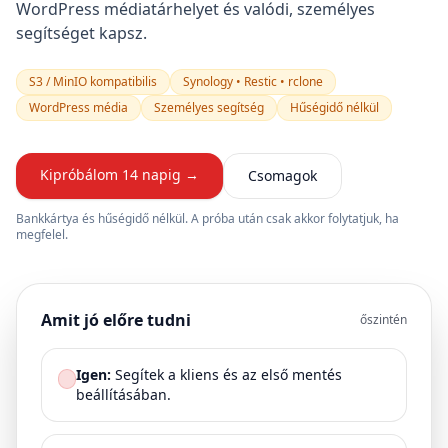
WordPress médiatárhelyet és valódi, személyes
segítséget kapsz.
S3 / MinIO kompatibilis
Synology • Restic • rclone
WordPress média
Személyes segítség
Hűségidő nélkül
Kipróbálom 14 napig →
Csomagok
Bankkártya és hűségidő nélkül. A próba után csak akkor folytatjuk, ha
megfelel.
Amit jó előre tudni
őszintén
Igen:
Segítek a kliens és az első mentés
beállításában.