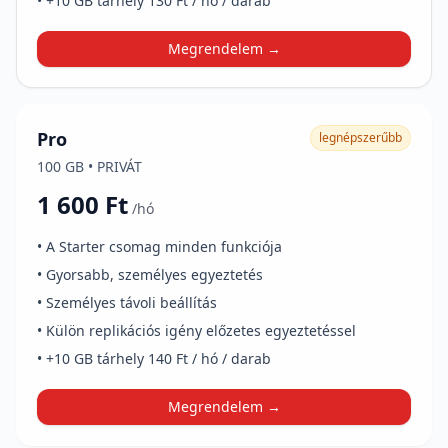
• +10 GB tárhely 130 Ft / hó / darab
Megrendelem →
Pro
legnépszerűbb
100 GB • PRIVÁT
1 600 Ft
/hó
• A Starter csomag minden funkciója
• Gyorsabb, személyes egyeztetés
• Személyes távoli beállítás
• Külön replikációs igény előzetes egyeztetéssel
• +10 GB tárhely 140 Ft / hó / darab
Megrendelem →