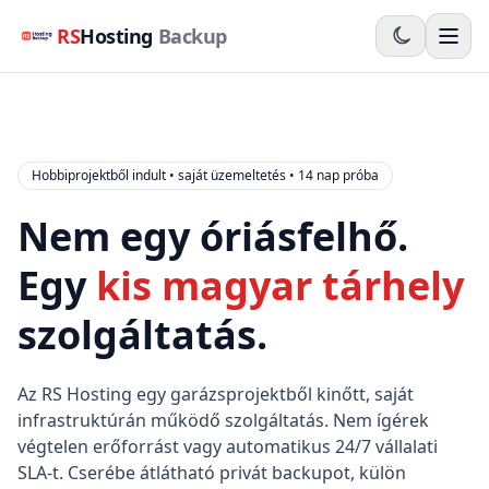
RS
Hosting
Backup
Hobbiprojektből indult • saját üzemeltetés • 14 nap próba
Nem egy óriásfelhő.
Egy
kis magyar tárhely
szolgáltatás.
Az RS Hosting egy garázsprojektből kinőtt, saját
infrastruktúrán működő szolgáltatás. Nem ígérek
végtelen erőforrást vagy automatikus 24/7 vállalati
SLA-t. Cserébe átlátható privát backupot, külön