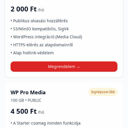
2 000 Ft
/hó
• Publikus olvasási hozzáférés
• S3/MinIO kompatibilis, SigV4
• WordPress integráció (Media Cloud)
• HTTPS-elérés az alapdomainről
• Alap hotlink-védelem
Megrendelem →
WP Pro Media
legnépszerűbb
100 GB • PUBLIC
4 500 Ft
/hó
• A Starter csomag minden funkciója